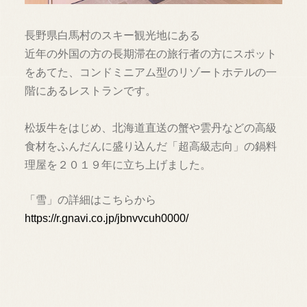
長野県白馬村のスキー観光地にある
近年の外国の方の長期滞在の旅行者の方にスポット
をあてた、コンドミニアム型のリゾートホテルの一
階にあるレストランです。
松坂牛をはじめ、北海道直送の蟹や雲丹などの高級
食材をふんだんに盛り込んだ「超高級志向」の鍋料
理屋を２０１９年に立ち上げました。
「雪」の詳細はこちらから
https://r.gnavi.co.jp/jbnvvcuh0000/